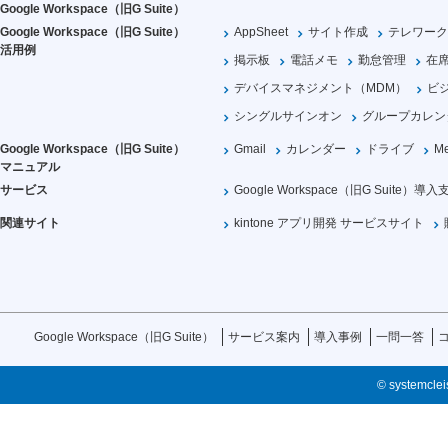
Google Workspace（旧G Suite）
Google Workspace（旧G Suite）
AppSheet
サイト作成
テレワーク
活用例
掲示板
電話メモ
勤怠管理
在
デバイスマネジメント（MDM）
ビ
シングルサインオン
グループカレン
Google Workspace（旧G Suite）
Gmail
カレンダー
ドライブ
Me
マニュアル
サービス
Google Workspace（旧G Suite）導入
関連サイト
kintone アプリ開発 サービスサイト
Google Workspace（旧G Suite）
サービス案内
導入事例
一問一答
© systemcleis