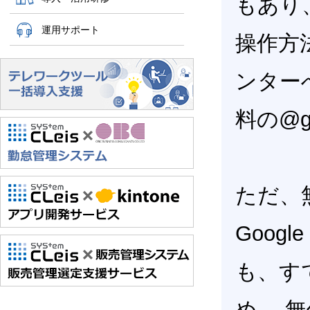
もあり、さ
運用サポート
操作方
ンター
料の@
ただ、
Googl
も、す
め、 無償