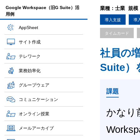
Google Workspace（旧G Suite）活
業種：士業
規模
用例
導入支援
導
AppSheet
タイムカード
サイト作成
社員の増員
テレワーク
Suit
業務効率化
グループウェア
課題
コミュニケーション
かなり前
オンライン授業
Work
メールアーカイブ