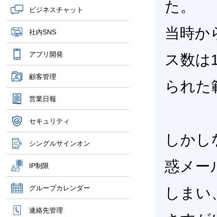
た。
ビジネスチャット
当時か
社内SNS
アプリ開発
ス数は
顧客管理
られた
営業日報
セキュリティ
しかし
シングルサインオン
惑メー
IP制限
グループカレンダー
しまい
連絡先管理