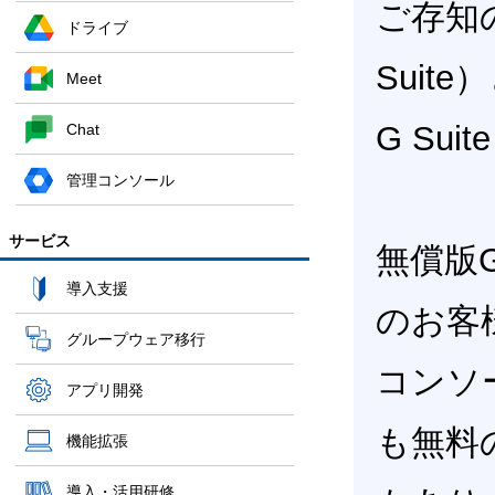
ご存知の
ドライブ
Suit
Meet
G Su
Chat
管理コンソール
サービス
無償版Go
導入支援
のお客
グループウェア移行
コンソ
アプリ開発
も無料の
機能拡張
導入・活用研修