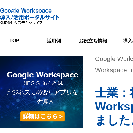
TOP
活用例
お役立ち情報
導入
Google Wor
一
Google
Google
Google
Workspace
Workspace
Workspace導入
グループウェア
セキュリティ
支援サービス
Workspa
移行支援
対策サービス
士業：
Work
ました