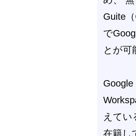
Guit
でGoog
とが可
Googl
Work
えてい
在籍して