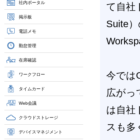
社内ポータル
て自社ド
掲示板
Suit
電話メモ
Work
勤怠管理
在席確認
今ではGo
ワークフロー
タイムカード
広がっ
Web会議
は自社
クラウドストレージ
スも多
デバイスマネジメント