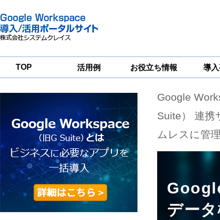
TOP
活用例
お役立ち情報
導入
Google Wor
一
Google
Google
Google
Workspace
Workspace
Workspace導入
グループウェア
セキュリティ
支援サービス
Suite） 連
移行支援
対策サービス
ムレスに管理
Goog
データ