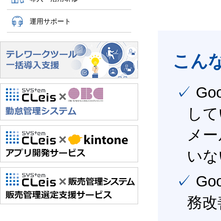
運用サポート
こん
✓ Google Workspace（旧G Suite） を社内で導入
して
メー
いな
✓ Google Workspace（旧G Suite） を活用し、業
務改