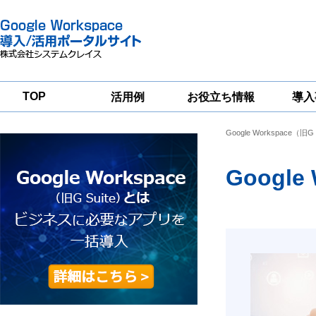
TOP
活用例
お役立ち情報
導入
Google Workspace（旧G 
一
Google
Google
Google
Workspace
Workspace
Workspace導入
グループウェア
セキュリティ
支援サービス
移行支援
Googl
対策サービス