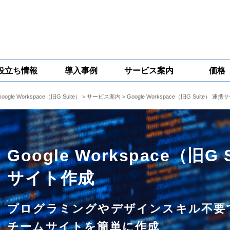
役立ち情報
導入事例
サービス案内
価格
Google Workspace（旧G Suite）
>
サービス案内
>
Google Workspace（旧G Suite） 連
一問一答
コラム
Google
Google
Google
Workspace
Workspace開発
Workspace機能
セキュリティ
サービス
拡張サポート
対策サービス
Google Workspace（旧G
サイト作成
プログラミングやデザインスキル不要
チームサイトを簡単に作成