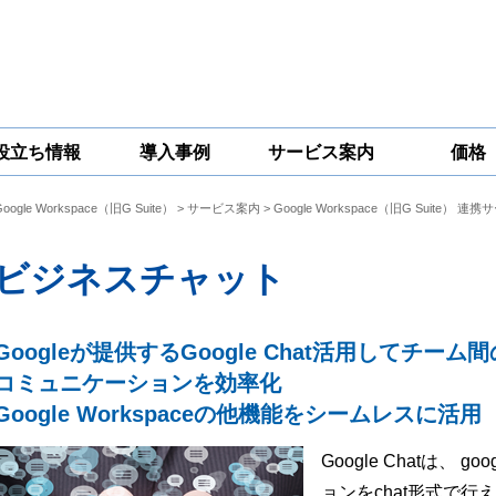
役立ち情報
導入事例
サービス案内
価格
Google Workspace（旧G Suite）
>
サービス案内
>
Google Workspace（旧G Suite） 連
一問一答
コラム
Google
Google
Google
Workspace
Workspace開発
Workspace機能
セキュリティ
サービス
拡張サポート
ビジネスチャット
対策サービス
Googleが提供するGoogle Chat活用してチーム間
コミュニケーションを効率化
Google Workspaceの他機能をシームレスに活用
Google Chatは
ョンをchat形式で