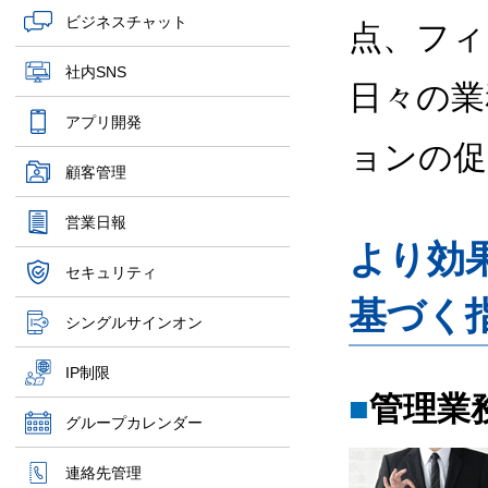
ビジネスチャット
点、フィ
社内SNS
日々の業
アプリ開発
ョンの促
顧客管理
営業日報
より効
セキュリティ
基づく
シングルサインオン
IP制限
■
管理業
グループカレンダー
連絡先管理