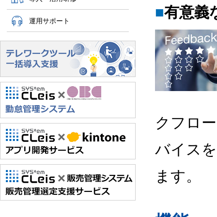
■
有意義
運用サポート
クフロー
バイスを
ます。