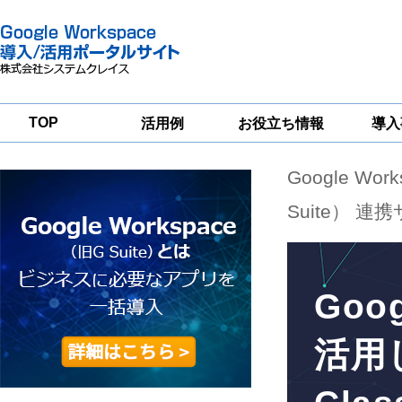
TOP
活用例
お役立ち情報
導入
Google Wor
一
Google
Google
Google
Workspace
Workspace
Workspace導入
グループウェア
セキュリティ
支援サービス
Suite） 連
移行支援
対策サービス
Goo
活用