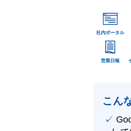
社内ポータル
営業日報
こん
✓ Google Workspace（旧G Suite） を社内で導入