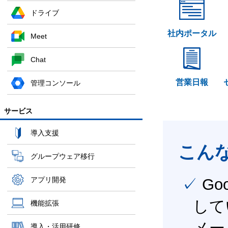
ドライブ
社内ポータル
Meet
Chat
営業日報
管理コンソール
サービス
導入支援
こん
グループウェア移行
✓ Google Workspace（旧G Suite） を社内で導入
アプリ開発
して
機能拡張
導入・活用研修