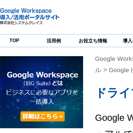
TOP
活用例
お役立ち情報
導入
Google Wor
一
Google
Google
Google
Workspace
Workspace
Workspace導入
グループウェア
セキュリティ
支援サービス
ル
> Googl
移行支援
対策サービス
ドライ
Google