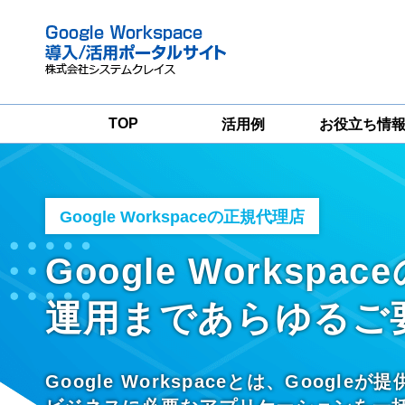
TOP
活用例
お役立ち情
Google
Google
Workspace
Wo
Workspace導入
グループウェア
セ
支援サービス
Google Workspaceの正規代理店
移行支援
対
Google Workspa
運用まであらゆるご
Google Workspaceとは、Googleが