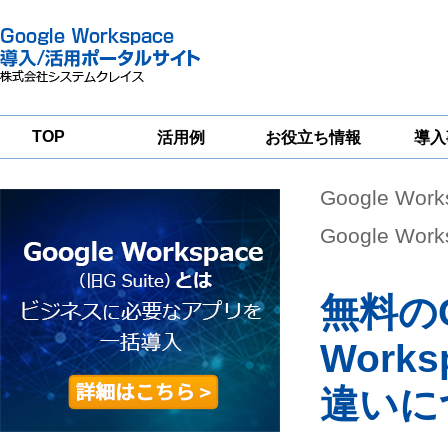
TOP
活用例
お役立ち情報
導入
Google Wor
一
Google
Google
Google
Workspace
Workspace
Workspace導入
グループウェア
セキュリティ
支援サービス
Google W
移行支援
対策サービス
無料のG
Work
違いに