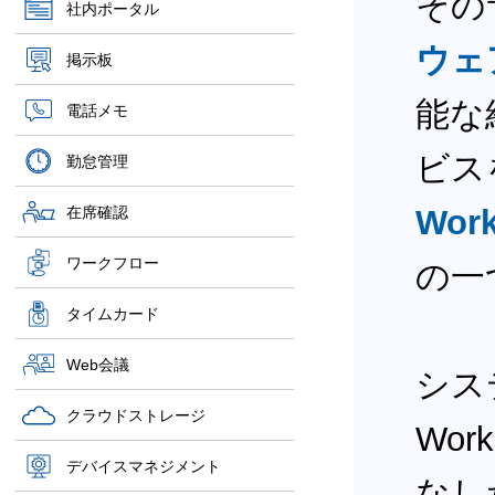
その
社内ポータル
ウェ
掲示板
能な
電話メモ
ビス
勤怠管理
在席確認
Wor
ワークフロー
の一
タイムカード
Web会議
シス
クラウドストレージ
Wor
デバイスマネジメント
なした