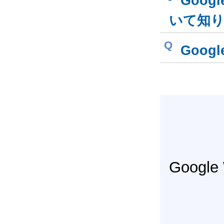
Goog
いて知
Q
Goo
Googl