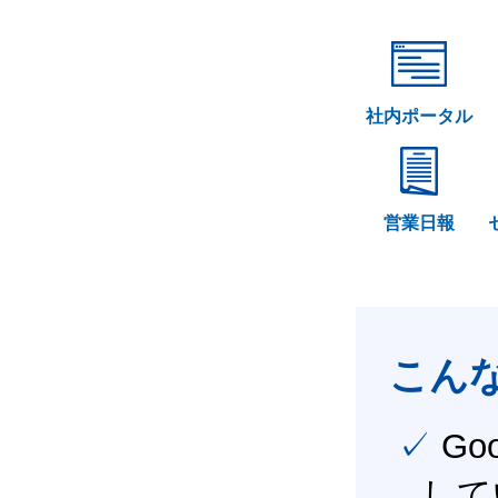
社内ポータル
営業日報
こん
✓ Google Workspace（旧G Suite） を社内で導入
して