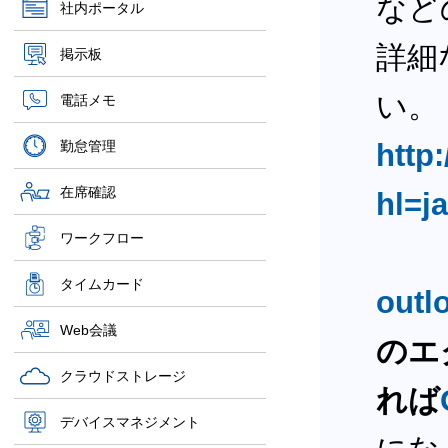
など
社内ポータル
詳細
掲示板
い。
電話メモ
勤怠管理
http
在席確認
hl=j
ワークフロー
タイムカード
outl
Web会議
のエ
クラウドストレージ
れば
デバイスマネジメント