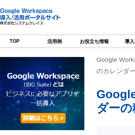
TOP
活用例
お役立ち情報
導入
Google Wor
一
Google
Google
Google
Workspace
Workspace
Workspace導入
グループウェア
セキュリティ
支援サービス
のカレンダ
移行支援
対策サービス
Goog
ダーの