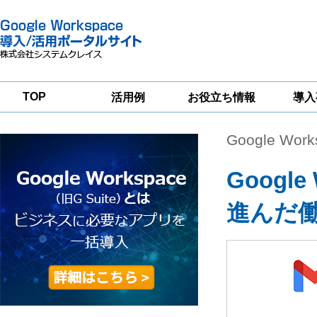
TOP
活用例
お役立ち情報
導入
Google Wor
一
Google
Google
Google
Workspace
Workspace
Workspace導入
グループウェア
セキュリティ
支援サービス
移行支援
対策サービス
Googl
進んだ