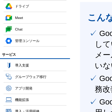
ドライブ
こん
Meet
Chat
✓ Google Workspace（旧G Suite） を社内で導入
管理コンソール
して
メー
サービス
いな
導入支援
✓ Google Workspace（旧G Suite） を活用し、業
グループウェア移行
務改
アプリ開発
✓ Google Workspace（旧G Suite） を最大限に活
機能拡張
導入・活用研修