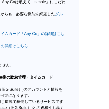
ny-Coは敢えて「simple」にこだわ
ながらも、必要な機能を網羅した
グル
タイム
カード「Any-Co」の詳細はこち
ドの詳細はこちら
ません。
ps）連携の勤怠
管理・タイム
カード
space（旧G Suite）)のアカウントと情報を
が可能になります。
ite）と同じ環境で稼働しているサービスです
rkspace（旧G Suite）)との親和性も高く