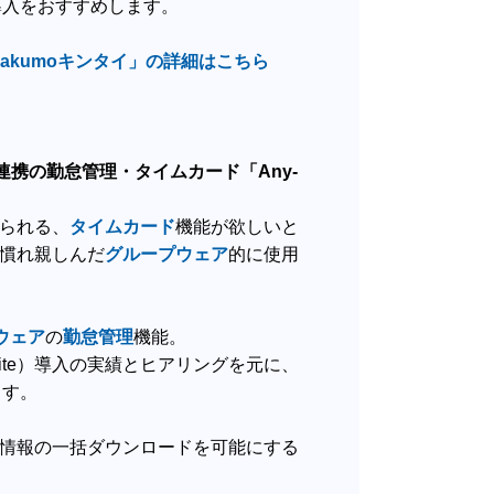
導入をおすすめします。
rakumoキンタイ」の詳細はこちら
ps）連携の勤怠
管理・タイム
カード「Any-
よせられる、
タイムカード
機能が欲しいと
e）を慣れ親しんだ
グループウェア
的に使用
ウェア
の
勤怠管理
機能。
 Suite）導入の実績とヒアリングを元に、
ます。
情報の一括ダウンロードを可能にする