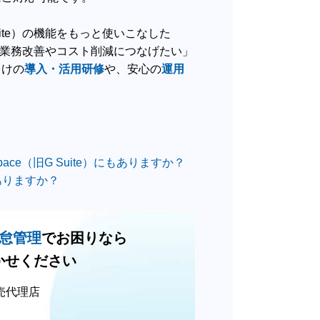
 Suite）の機能をもっと使いこなした
活用して、業務改善やコスト削減につなげたい」
向けの
導入・活用研修
や、安心の
運用
kspace（旧G Suite）にもありますか？
ありますか？
怠管理
でお困りなら
かせください
規販売代理店