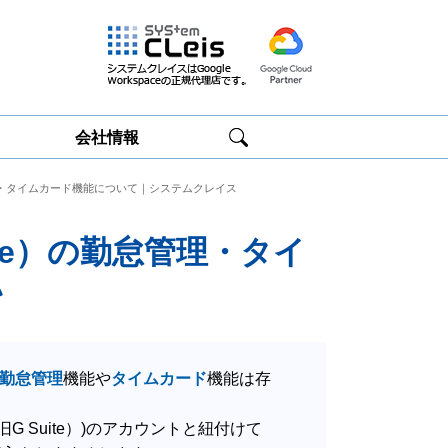
会社情報
）の勤怠管理・タイムカード機能について｜システムクレイス
Google
Google
Workspace研修
Workspace運用
サービス
サポート
Suite）の勤怠管理・タイ
い
勤怠管理
機能や
タイムカード
機能は存
pace（旧G Suite）)のアカウントと紐付けて