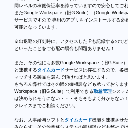
同レベルの稼働保証率を誇っていますので安心してご
またGoogle Workspace（旧G Suite）（Google Wo
サービスですので 専用のアプリをインストールする必
可能となっています。
※出退勤の打刻時に、アクセスしたIPも記録するので
といったことをご心配の場合も問題ありません！
また、その他にも多数Google Workspace（旧G Suite）（G
と連携する
タイムカード
サービスは存在するので、各
マッチする製品を選んで頂ければと思います。
もちろん弊社ではその際の御相談なども承っておりますの
Workspace（旧G Suite）で利用できる
勤怠管理
システ
は決められそうにない・・・そもそもよく分からない
クレイスまでご相談ください。
なお、人事給与ソフトと
タイムカード
機能を連携させ
みならず、その他業務システムの御相談なども弊社で