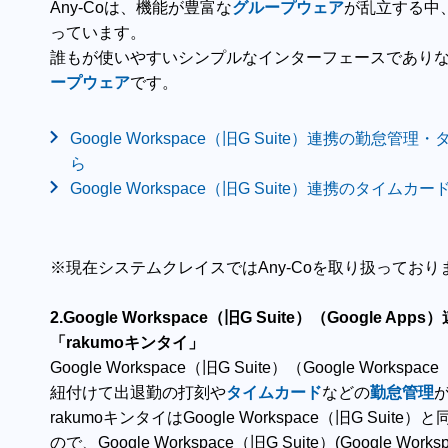
Any-Coは、機能が豊富な
グループウェア
が乱立する中、A
っています。
誰もが使いやすいシンプルなインターフェースであり
ープウェア
です。
Google Workspace（旧G Suite）連携の勤怠
管理・
ら
Google Workspace（旧G Suite）連携のタイム
カー
※現在システムクレイスではAny-Coを取り扱っており
2.Google Workspace（旧G Suite）（Google Ap
「rakumoキンタイ」
Google Workspace（旧G Suite）（Google Work
紐付けて出退勤の打刻や
タイムカード
などの
勤怠管理
rakumoキンタイはGoogle Workspace（旧G Su
ので、Google Workspace（旧G Suite）(Google Wo