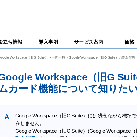
役立ち情報
導入事例
サービス案内
価格
Google Workspace（旧G Suite）
>
一問一答
> Google Workspace（旧G Suite
一問一答
コラム
Google
Google
Google
Workspace
Workspace開発
Workspace機能
セキュリティ
サービス
拡張サポート
Google Workspace（旧G 
対策サービス
ムカード機能について知りた
A
Google Workspace（旧G Suite）には残念ながら標準で
在しません。
Google Workspace（旧G Suite）(Google Works