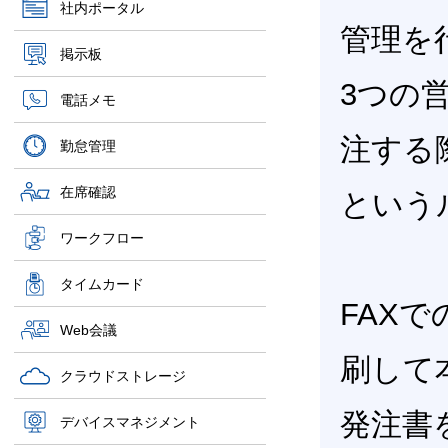
社内ポータル
管理を
掲示板
3つの
電話メモ
注する
勤怠管理
在席確認
という
ワークフロー
タイムカード
FAX
Web会議
刷して
クラウドストレージ
発注書
デバイスマネジメント