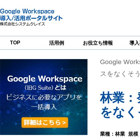
TOP
活用例
お役立ち情報
導入
Google Wor
一
Google
Google
Google
Workspace
Workspace
Workspace導入
グループウェア
セキュリティ
支援サービス
スをなくそ
移行支援
対策サービス
林業：
をなく
業種：林業
規模