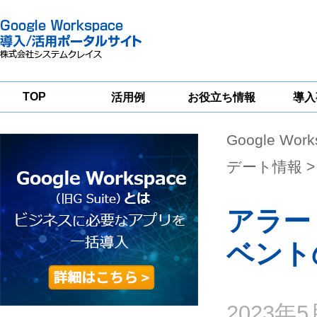
TOP
活用例
お役立ち情報
導入
Google Wor
一
Google
Google
Google
Workspace
Workspace
Workspace導入
グループウェア
セキュリティ
支援サービス
デート情報
>
移行支援
対策サービス
アラー
ベント
2023年5