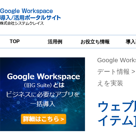
TOP
活用例
お役立ち情報
導入
Google Wor
一
Google
Google
Google
Workspace
Workspace
Workspace導入
グループウェア
セキュリティ
支援サービス
デート情報
>
移行支援
対策サービス
えを実装
ウェブ版
イテム