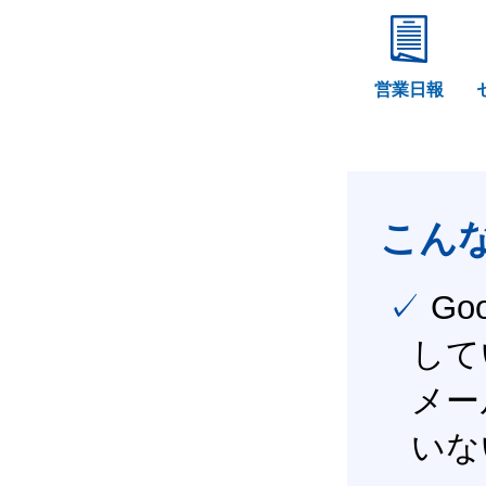
営業日報
こん
✓ Google Workspace（旧G Suite） を社内で導入
して
メー
いな