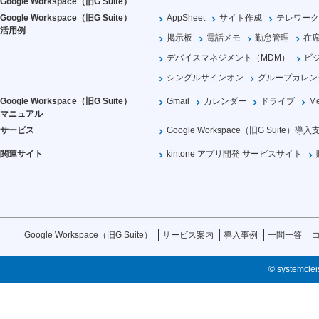
Google Workspace（旧G Suite）
Google Workspace（旧G Suite）
AppSheet
サイト作成
テレワーク
活用例
掲示板
電話メモ
勤怠管理
在
デバイスマネジメント（MDM）
ビ
シングルサインオン
グループカレン
Google Workspace（旧G Suite）
Gmail
カレンダー
ドライブ
Me
マニュアル
サービス
Google Workspace（旧G Suite）導入
関連サイト
kintone アプリ開発 サービスサイト
Google Workspace（旧G Suite）
サービス案内
導入事例
一問一答
© systemcleis