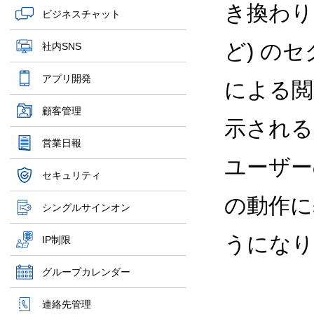
き換わり
ビジネスチャット
ど) の
社内SNS
アプリ開発
による閲
顧客管理
示される
営業日報
ユーザー
セキュリティ
の動作に
シングルサインオン
うになり
IP制限
グループカレンダー
連絡先管理