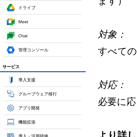
ます）
ドライブ
Meet
対象：
Chat
すべて
管理コンソール
サービス
導入支援
対応：
グループウェア移行
必要に
アプリ開発
機能拡張
より詳し
導入・活用研修