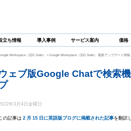
役立ち情報
導入事例
サービス案内
価格
Google Workspace（旧G Suite）
>
Google Workspace（旧G Suite） 最新アップデート情報
一問一答
コラム
Google
Google
Google
Workspace
Workspace開発
Workspace機能
セキュリティ
サービス
拡張サポート
ウェブ版Google Chatで
対策サービス
プ
2022年3月4日金曜日
この記事は
2 月 15 日に英語版ブログに掲載された記事
を翻訳