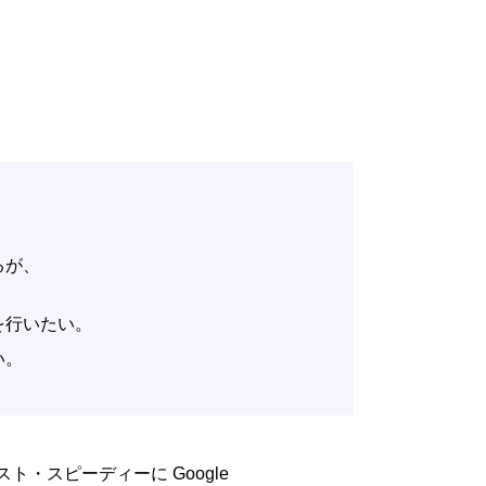
いるが、
。
改善を行いたい。
たい。
低コスト・スピーディーに Google