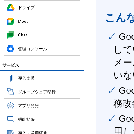
ドライブ
こん
Meet
✓ Google Workspace（旧G Suite） を社内で導入
Chat
して
管理コンソール
メー
サービス
いな
導入支援
✓ Google Workspace（旧G Suite） を活用し、業
グループウェア移行
務改
アプリ開発
✓ Google Workspace（旧G Suite） を最大限に活
機能拡張
用し
導入・活用研修