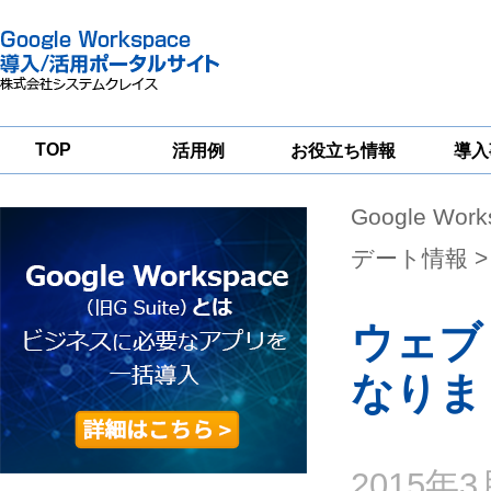
TOP
活用例
お役立ち情報
導入
Google Wor
一
Google
Google
Google
Workspace
Workspace
Workspace導入
グループウェア
セキュリティ
支援サービス
デート情報
>
移行支援
対策サービス
ウェブ
なりま
2015年