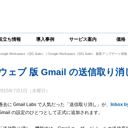
役立ち情報
導入事例
サービス案内
価格
Google Workspace（旧G Suite）
>
Google Workspace（旧G Suite） 最新アップデート情報
一問一答
コラム
Google
Google
Google
Workspace
Workspace開発
Workspace機能
セキュリティ
サービス
拡張サポート
ウェブ 版 Gmail の送信取り
対策サービス
2015年7月1日（水曜日）
過去に Gmail Labs で人気だった「送信取り消し」が、
Inbox
Gmail の設定のひとつとして正式に追加されます。