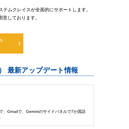
るよう、システムクレイスが全面的にサポートします。
用意しております。
の
uite） 最新アップデート情報
ブで、Gmailで、Geminiのサイドパネルで7か国語
…