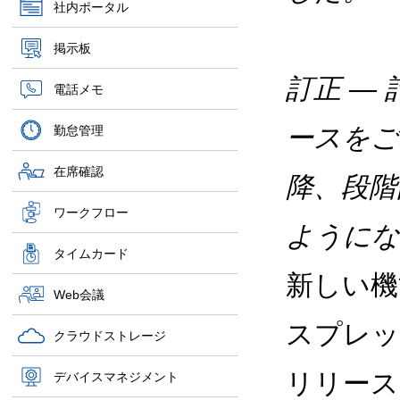
社内ポータル
掲示板
訂正 —
電話メモ
ースをご利
勤怠管理
在席確認
降、段階
ワークフロー
ようにな
タイムカード
新しい機
Web会議
スプレッ
クラウドストレージ
リリース
デバイスマネジメント