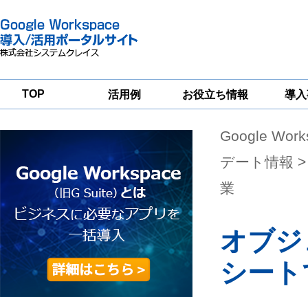
TOP
活用例
お役立ち情報
導入
Google Wor
一
Google
Google
Google
Workspace
Workspace
Workspace導入
グループウェア
セキュリティ
支援サービス
デート情報
移行支援
対策サービス
業
オブジ
シート