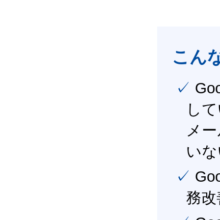
こん
✓ Google Workspace（旧G Suite） を社内で導入
して
メー
いな
✓ Google Workspace（旧G Suite） を活用し、業
務改