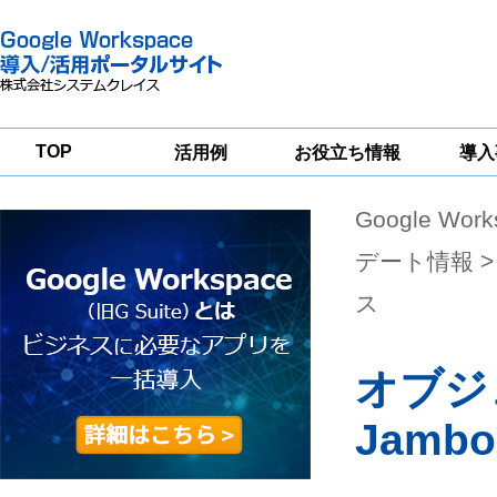
TOP
活用例
お役立ち情報
導入
Google Wor
一
Google
Google
Google
Workspace
Workspace
Workspace導入
グループウェア
セキュリティ
支援サービス
デート情報
>
移行支援
対策サービス
ス
オブジ
Jamb