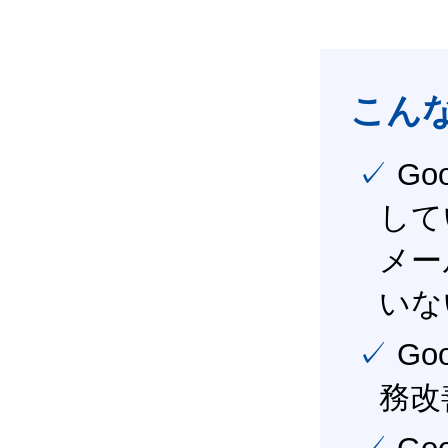
こん
✓ Google Workspace（旧G Suite） を社内で導入
して
メー
いな
✓ Google Workspace（旧G Suite） を活用し、業
務改