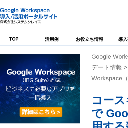
TOP
活用例
お役立ち情報
導入
Google Wor
一
Google
Google
Google
Workspace
Workspace
Workspace導入
グループウェア
セキュリティ
支援サービス
デート情報
>
移行支援
対策サービス
Workspac
コース
で Goo
用する