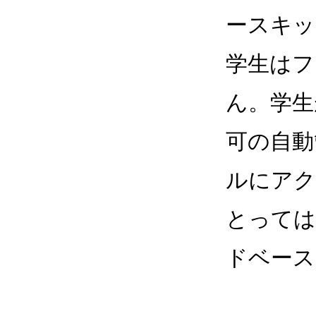
ースキッ
学生はフ
ん。学生
可の自動
ルにアク
とっては
ドベース