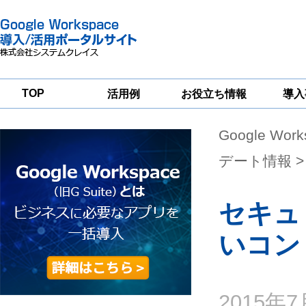
TOP
活用例
お役立ち情報
導入
Google Wor
一
Google
Google
Google
Workspace
Workspace
Workspace導入
グループウェア
セキュリティ
支援サービス
デート情報
>
移行支援
対策サービス
セキュ
いコン
2015年