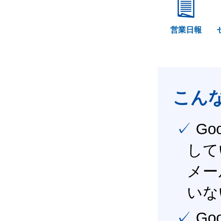
営業日報
こん
✓ Google Workspace（旧G Suite） を社内で導入
して
メー
いな
✓ Google Workspace（旧G Suite） を活用し、業