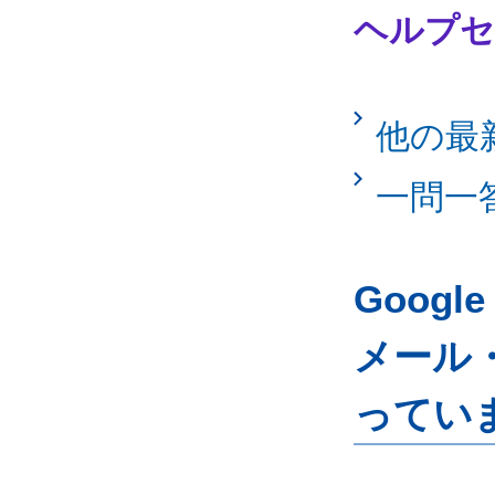
ヘルプセ
他の最
一問一
Googl
メール
ってい