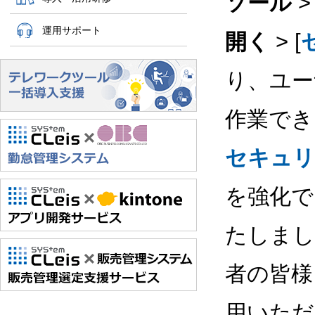
ソール
> 
運用サポート
開く
> [
り、ユー
作業でき
セキュリ
を強化で
たしました。
者の皆様
用いただ