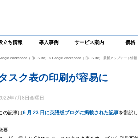
役立ち情報
導入事例
サービス案内
価格
Google Workspace（旧G Suite）
>
Google Workspace（旧G Suite） 最新アップデート情報
一問一答
コラム
Google
Google
Google
Workspace
Workspace開発
Workspace機能
セキュリティ
サービス
拡張サポート
タスク表の印刷が容易に
対策サービス
2022年7月8日金曜日
この記事は
6 月 23 日に英語版ブログに掲載された記事
を翻訳
概要