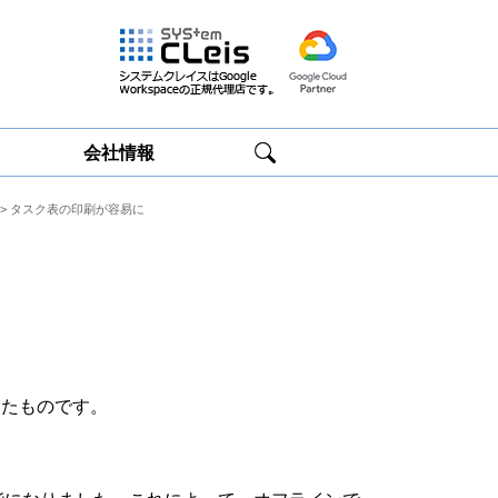
会社情報
> タスク表の印刷が容易に
Google
Google
Workspace研修
Workspace運用
サービス
サポート
したものです。