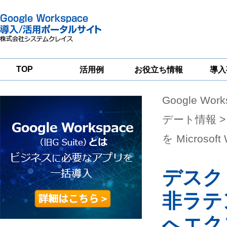
TOP
活用例
お役立ち情報
導入
Google Wor
一
Google
Google
Google
Workspace
Workspace
Workspace導入
グループウェア
セキュリティ
支援サービス
デート情報
>
移行支援
対策サービス
を Microso
デスク
非ラテン
へエク