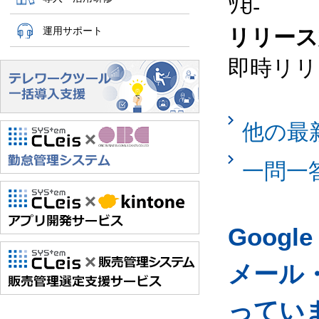
ﾂꀀ-
運用サポート
リリース
即時リリ
他の最
一問一
Googl
メール
ってい