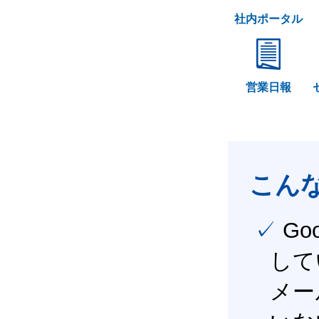
社内ポータル
営業日報
こん
✓ Google Workspace（旧G Suite） を社内で導入
して
メー