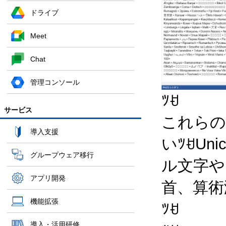
ドライブ
Meet
Chat
管理コンソール
ﾂꀀ
サービス
これらの
導入支援
いﾂꀀU
グループウェア移行
ル文字や
アプリ開発
首、算術
機能拡張
ﾂꀀ
導入・活用研修