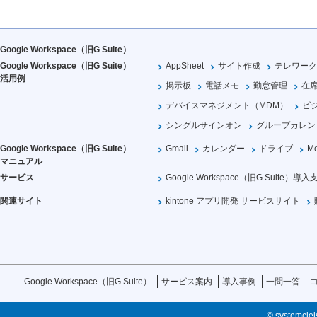
Google Workspace（旧G Suite）
Google Workspace（旧G Suite）
AppSheet
サイト作成
テレワーク
活用例
掲示板
電話メモ
勤怠管理
在
デバイスマネジメント（MDM）
ビ
シングルサインオン
グループカレン
Google Workspace（旧G Suite）
Gmail
カレンダー
ドライブ
Me
マニュアル
サービス
Google Workspace（旧G Suite）導入
関連サイト
kintone アプリ開発 サービスサイト
Google Workspace（旧G Suite）
サービス案内
導入事例
一問一答
© systemcleis