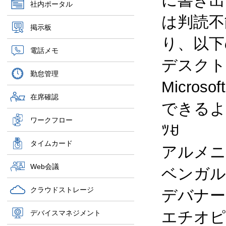
に書き出
社内ポータル
は判読不
掲示板
り、以下
電話メモ
デスクトッ
勤怠管理
Micro
在席確認
できるよ
ワークフロー
ﾂꀀ
タイムカード
アルメニ
Web会議
ベンガル
クラウドストレージ
デバナー
エチオピ
デバイスマネジメント