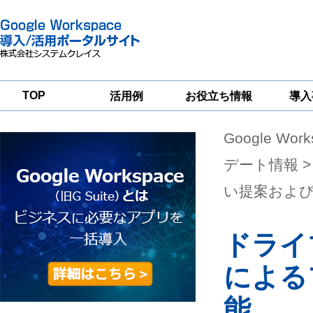
TOP
活用例
お役立ち情報
導入
Google Wor
一
Google
Google
Google
Workspace
Workspace
Workspace導入
グループウェア
セキュリティ
支援サービス
デート情報
>
移行支援
対策サービス
い提案およ
ドライ
による
能