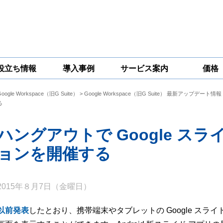
役立ち情報
導入事例
サービス案内
価格
Google Workspace（旧G Suite）
>
Google Workspace（旧G Suite） 最新アップデート情報
一問一答
コラム
Google
Google
Google
る
Workspace
Workspace開発
Workspace機能
セキュリティ
サービス
拡張サポート
対策サービス
ハングアウトで Google ス
ョンを開催する
2015年８月7日（金曜日）
以前発表
したとおり、携帯端末やタブレットの Google スライド アプ