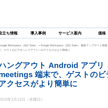
役立ち情報
導入事例
サービス案内
価格
Google Workspace（旧G Suite）
>
Google Workspace（旧G Suite） 最新アップデート情報
一問一答
コラム
Google
Google
Google
で、ゲストのビデオハングアウトへのアクセスがより簡単に
Workspace
Workspace開発
Workspace機能
セキュリティ
サービス
拡張サポート
対策サービス
ハングアウト Android アプリ と 
meetings 端末で、ゲスト
アクセスがより簡単に
2015年3月12日（木曜日）