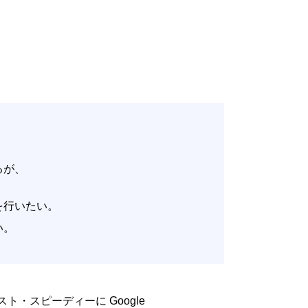
いるが、
。
改善を行いたい。
たい。
低コスト・スピーディーに Google