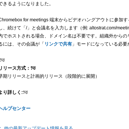
できるようになりました。
Chromebox for meetings 端末からビデオハングアウ
し、続けて「/」と会議名を入力します（例: altostrat.com/m
内でホストされる場合、ドメイン名は不要です。組織外からの
るには、その会議が「
リンクで共有
」モードになっている必要
-ﾂꀀ
リリース方式：ﾂꀀ
早期リリースと計画的リリース（段階的に展開）
より詳しく:
ﾂꀀ
ヘルプセンター
他の最新アップデート情報を見る