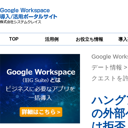
TOP
活用例
お役立ち情報
導入
Google Wor
一
Google
Google
Google
Workspace
Workspace
Workspace導入
グループウェア
セキュリティ
支援サービス
デート情報
>
移行支援
対策サービス
クエストを
ハング
の外部
は拒否