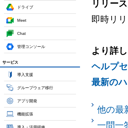
リリース
ドライブ
即時リリ
Meet
Chat
管理コンソール
より詳し
サービス
ヘルプセ
導入支援
最新のハ
グループウェア移行
アプリ開発
他の最
機能拡張
一問一
導入・活用研修