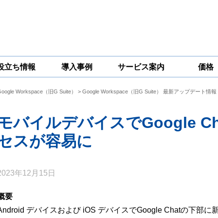
役立ち情報
導入事例
サービス案内
価格
Google Workspace（旧G Suite）
>
Google Workspace（旧G Suite） 最新アップデート情報
一問一答
コラム
Google
Google
Google
Workspace
Workspace開発
Workspace機能
セキュリティ
サービス
拡張サポート
モバイルデバイスでGoogle 
対策サービス
セスが容易に
2023年12月15日
概要
Android デバイスおよび iOS デバイスでGoogle Chat