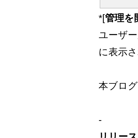
*[
管理を
ユーザー
に表示さ
本ブログの
-
リリース