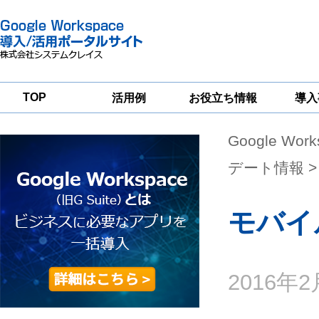
TOP
活用例
お役立ち情報
導入
Google Wor
一
Google
Google
Google
Workspace
Workspace
Workspace導入
グループウェア
セキュリティ
支援サービス
デート情報
>
移行支援
対策サービス
モバイ
2016年