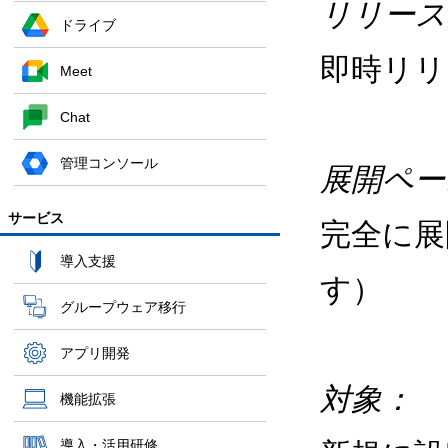
リリース
ドライブ
即時リリ
Meet
Chat
管理コンソール
展開ペー
サービス
完全に展
導入支援
す）
グループウェア移行
アプリ開発
対象：
機能拡張
導入・活用研修