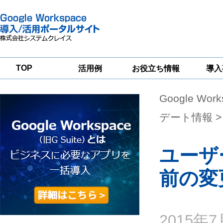
TOP
活用例
お役立ち情報
導入
Google Wor
一
Google
Google
Google
Workspace
Workspace
Workspace導入
グループウェア
セキュリティ
支援サービス
デート情報
>
移行支援
対策サービス
ユーザ
前の変
2015年