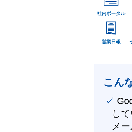
社内ポータル
営業日報
こん
✓ Google Workspace（旧G Suite） を社内で導入
して
メー