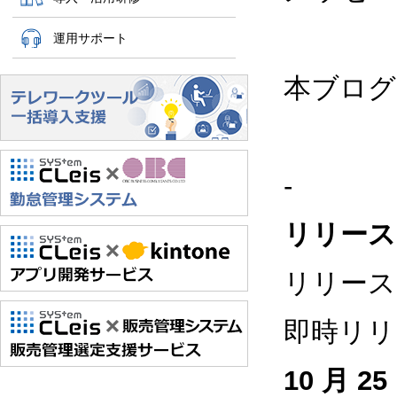
運用サポート
本ブログ
-
リリース
リリース
即時リリ
10 月 25