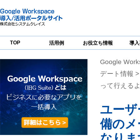
TOP
活用例
お役立ち情報
導入
Google Wor
一
Google
Google
Google
Workspace
Workspace
Workspace導入
グループウェア
セキュリティ
支援サービス
デート情報
>
移行支援
対策サービス
って行える
ユーザ
備のメ
なりま