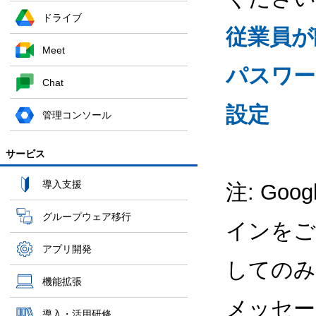
ドライブ
従業員が
Meet
パスワー
Chat
設定
管理コンソール
サービス
導入支援
注: Goog
グループウェア移行
インをご
アプリ開発
してのみ
機能拡張
メッセー
導入・活用研修