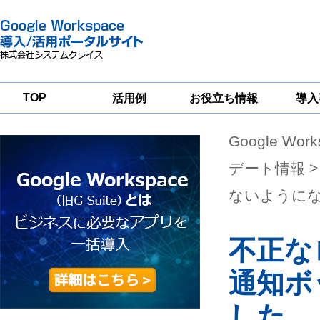
TOP
活用例
お役立ち情報
導入
Google Wor
一
Google
Google
Google
Workspace
Workspace
Workspace導入
グループウェア
セキュリティ
支援サービス
デート情報
移行支援
対策サービス
ないように
不正な
通知ボ
した