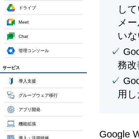
して
ドライブ
メー
Meet
いな
Chat
✓ Google Workspace（旧G Suite） を活用し、業
管理コンソール
務改
サービス
✓ Google Workspace（旧G Suite） を最大限に活
導入支援
用し
グループウェア移行
アプリ開発
機能拡張
Google
導入・活用研修