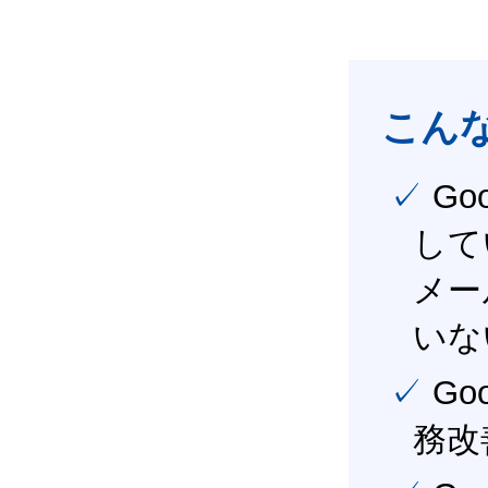
こん
✓ Google Workspace（旧G Suite） を社内で導入
して
メー
いな
✓ Google Workspace（旧G Suite） を活用し、業
務改