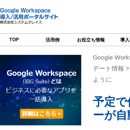
TOP
活用例
お役立ち情報
導入
Google Wor
一
Google
Google
Google
Workspace
Workspace
Workspace導入
グループウェア
セキュリティ
支援サービス
デート情報
>
移行支援
対策サービス
ように
予定で
ーが自