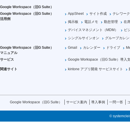
Google Workspace（旧G Suite）
Google Workspace（旧G Suite）
AppSheet
サイト作成
テレワーク
活用例
掲示板
電話メモ
勤怠管理
在
デバイスマネジメント（MDM）
ビ
シングルサインオン
グループカレン
Google Workspace（旧G Suite）
Gmail
カレンダー
ドライブ
Me
マニュアル
サービス
Google Workspace（旧G Suite）導入
関連サイト
kintone アプリ開発 サービスサイト
Google Workspace（旧G Suite）
サービス案内
導入事例
一問一答
© systemcleis