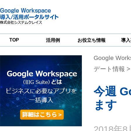
TOP
活用例
お役立ち情報
導入
Google Wor
一
Google
Google
Google
Workspace
Workspace
Workspace導入
グループウェア
セキュリティ
支援サービス
デート情報
>
移行支援
対策サービス
今週 
ます
2018年