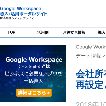
TOP
活用例
お役立ち情報
導入
Google Wor
一
Google
Google
Google
Workspace
Workspace
Workspace導入
グループウェア
セキュリティ
支援サービス
デート情報
>
移行支援
対策サービス
会社所有
再設定
2018年