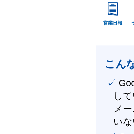
営業日報
こん
✓ Google Workspace（旧G Suite） を社内で導入
して
メー
いな