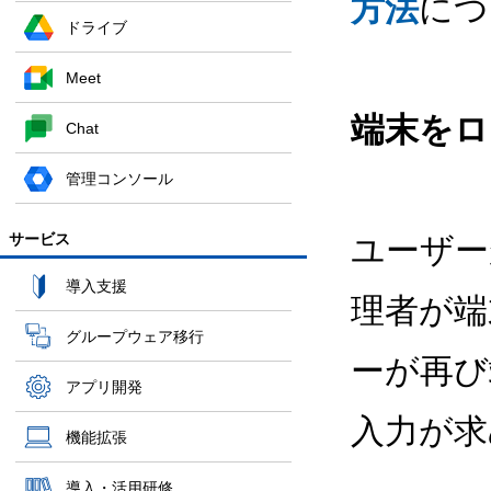
方法
につ
ドライブ
Meet
端末をロ
Chat
管理コンソール
サービス
ユーザー
導入支援
理者が端
グループウェア移行
ーが再び
アプリ開発
入力が求
機能拡張
導入・活用研修