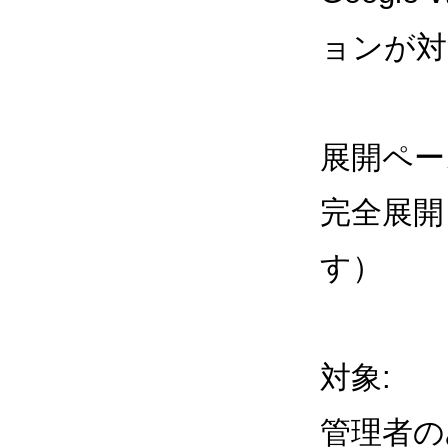
ョンが対
展開ペー
完全展開
す）
対象
:
管理者の