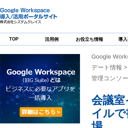
TOP
活用例
お役立ち情報
導入
Google Wor
一
Google
Google
Google
Workspace
Workspace
Workspace導入
グループウェア
セキュリティ
支援サービス
デート情報
>
移行支援
対策サービス
管理コンソ
会議室
イルで
場