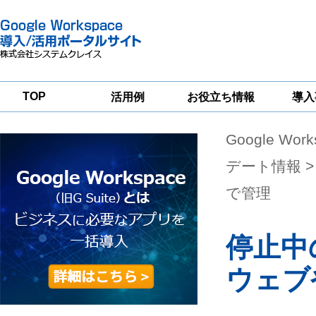
TOP
活用例
お役立ち情報
導入
Google Wor
一
Google
Google
Google
Workspace
Workspace
Workspace導入
グループウェア
セキュリティ
支援サービス
デート情報
>
移行支援
対策サービス
で管理
停止中
ウェブや