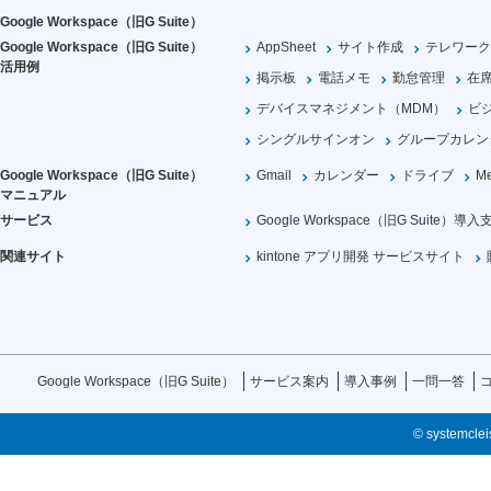
Google Workspace（旧G Suite）
Google Workspace（旧G Suite）
AppSheet
サイト作成
テレワーク
活用例
掲示板
電話メモ
勤怠管理
在
デバイスマネジメント（MDM）
ビ
シングルサインオン
グループカレン
Google Workspace（旧G Suite）
Gmail
カレンダー
ドライブ
Me
マニュアル
サービス
Google Workspace（旧G Suite）導入
関連サイト
kintone アプリ開発 サービスサイト
Google Workspace（旧G Suite）
サービス案内
導入事例
一問一答
© systemcleis