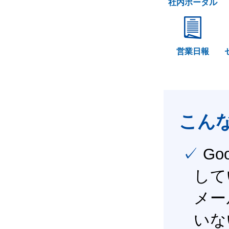
社内ポータル
営業日報
こん
✓ Google Workspace（旧G Suite） を社内で導入
して
メー
いな