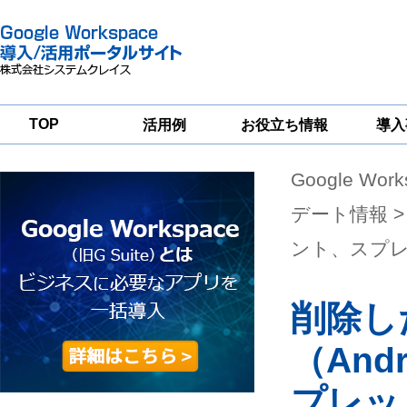
TOP
活用例
お役立ち情報
導入
Google Wor
一
Google
Google
Google
Workspace
Workspace
Workspace導入
グループウェア
セキュリティ
支援サービス
デート情報
>
移行支援
対策サービス
ント、スプ
削除し
（And
プレッ