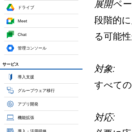
展開ペー
ドライブ
段階的に
Meet
る可能性
Chat
管理コンソール
サービス
対象:
導入支援
すべての
グループウェア移行
アプリ開発
対応:
機能拡張
導入・活用研修