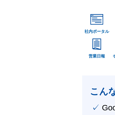
社内ポータル
営業日報
こん
✓ Google Workspace（旧G Suite） を社内で導入