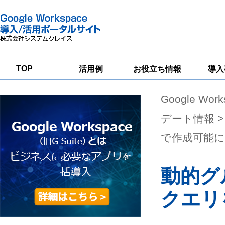
TOP
活用例
お役立ち情報
導入
Google Wor
一
Google
Google
Google
Workspace
Workspace
Workspace導入
グループウェア
セキュリティ
支援サービス
デート情報
>
移行支援
対策サービス
で作成可能に
動的グ
クエリ