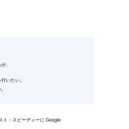
いるが、
。
改善を行いたい。
たい。
低コスト・スピーディーに Google