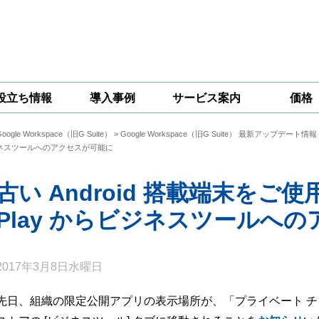
役立ち情報
導入事例
サービス案内
価格
Google Workspace（旧G Suite）
>
Google Workspace（旧G Suite） 最新アップデート情報
一問一答
コラム
Google
Google
Google
ネスツールへのアクセスが可能に
Workspace
Workspace開発
Workspace機能
セキュリティ
サービス
拡張サポート
対策サービス
古い Android 搭載端末をご使
Play からビジネスツールへ
2017年3月8日水曜日
先日、組織の限定公開アプリの表示場所が、「プライベート チャンネル