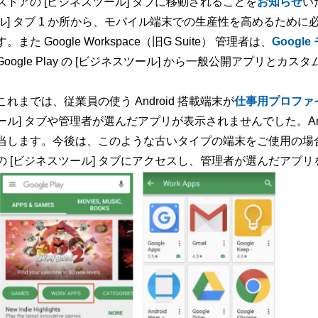
ストアの [ビジネスツール] タブに移動されることを
お知らせ
い
ル] タブ 1 か所から、モバイル端末での生産性を高めるため
す。また Google Workspace（旧G Suite） 管理者は、
Googl
Google Play の [ビジネスツール] から一般公開アプリ
これまでは、従業員の使う Android 搭載端末が
仕事用プロファ
ール] タブや管理者が選んだアプリが表示されませんでした。Android
当します。今後は、このような古いタイプの端末をご使用の場合でも、
の [ビジネスツール] タブにアクセスし、管理者が選んだアプ