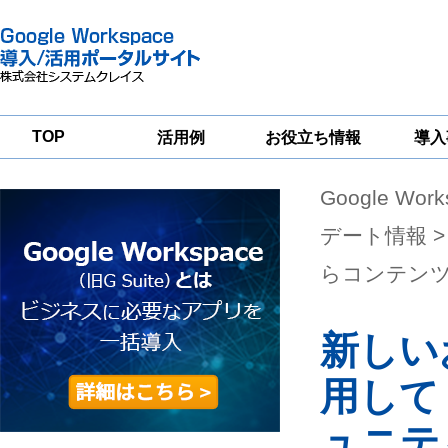
TOP
活用例
お役立ち情報
導入
Google Wor
一
Google
Google
Google
Workspace
Workspace
Workspace導入
グループウェア
セキュリティ
支援サービス
デート情報
>
移行支援
対策サービス
らコンテン
新しい
用して
ュニテ