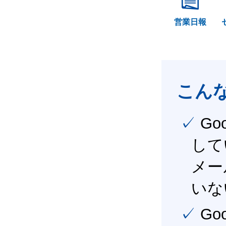
営業日報
こん
✓ Google Workspace（旧G Suite） を社内で導入
して
メー
いな
✓ Google Workspace（旧G Suite） を活用し、業