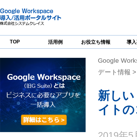
TOP
活用例
お役立ち情報
導入
Google Wor
一
Google
Google
Google
Workspace
Workspace
Workspace導入
グループウェア
セキュリティ
支援サービス
デート情報
>
移行支援
対策サービス
新しい
イトの
2019年