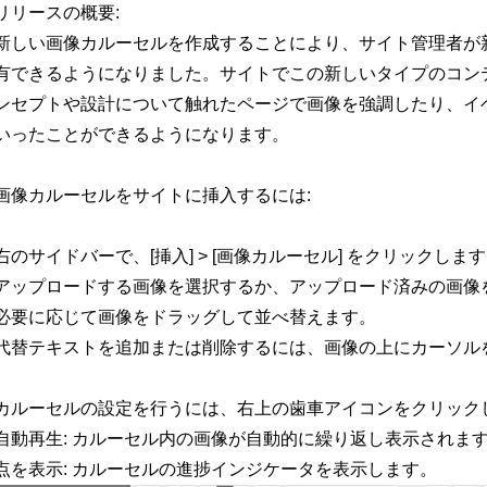
リリースの概要:
新しい画像カルーセルを作成することにより、サイト管理者が新し
有できるようになりました。サイトでこの新しいタイプのコン
ンセプトや設計について触れたページで画像を強調したり、イ
いったことができるようになります。
画像カルーセルをサイトに挿入するには:
右のサイドバーで、[挿入] > [画像カルーセル] をクリックしま
アップロードする画像を選択するか、アップロード済みの画像
必要に応じて画像をドラッグして並べ替えます。
代替テキストを追加または削除するには、画像の上にカーソル
カルーセルの設定を行うには、右上の歯車アイコンをクリック
自動再生: カルーセル内の画像が自動的に繰り返し表示されま
点を表示: カルーセルの進捗インジケータを表示します。