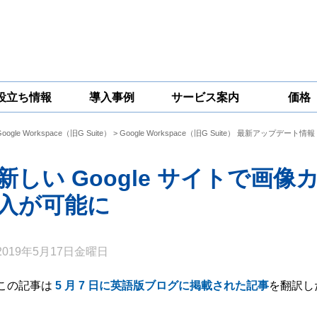
役立ち情報
導入事例
サービス案内
価格
Google Workspace（旧G Suite）
>
Google Workspace（旧G Suite） 最新アップデート情報
一問一答
コラム
Google
Google
Google
Workspace
Workspace開発
Workspace機能
セキュリティ
サービス
拡張サポート
新しい Google サイトで画
対策サービス
入が可能に
2019年5月17日金曜日
この記事は
5 月 7 日に英語版ブログに掲載された記事
を翻訳し