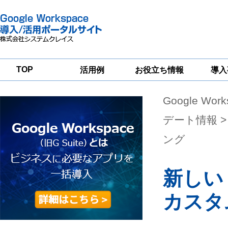
TOP
活用例
お役立ち情報
導入
Google Wor
一
Google
Google
Google
Workspace
Workspace
Workspace導入
グループウェア
セキュリティ
支援サービス
デート情報
>
移行支援
対策サービス
ング
新しい
カスタ