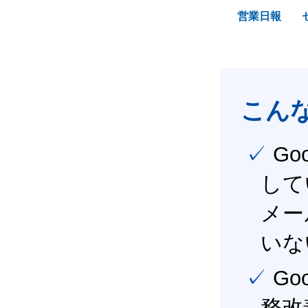
営業日報
こん
✓ Google Workspace（旧G Suite） を社内で導入
して
メー
いな
✓ Google Workspace（旧G Suite） を活用し、業
務改