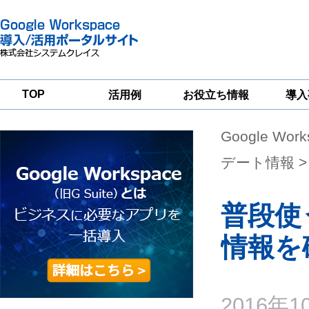
TOP
活用例
お役立ち情報
導入
Google Wor
一
Google
Google
Google
Workspace
Workspace
Workspace導入
グループウェア
セキュリティ
支援サービス
デート情報
>
移行支援
対策サービス
普段使う
情報を
2016年