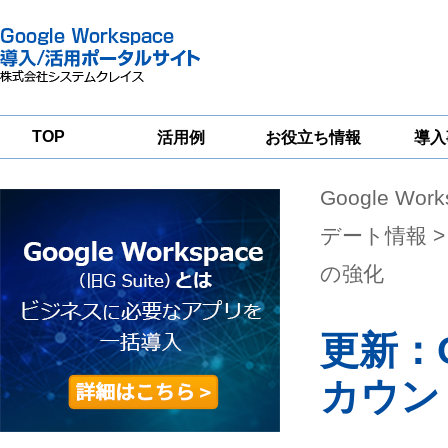
TOP
活用例
お役立ち情報
導入
Google Wor
一
Google
Google
Google
Workspace
Workspace
Workspace導入
グループウェア
セキュリティ
支援サービス
デート情報
>
移行支援
対策サービス
の強化
更新：
カウン