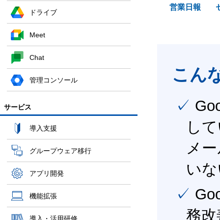
営業日報
ドライブ
Meet
Chat
こん
管理コンソール
✓ Google Workspace（旧G Suite） を社内で導入
サービス
して
導入支援
メー
グループウェア移行
いな
アプリ開発
✓ Google Workspace（旧G Suite） を活用し、業
機能拡張
務改
導入・活用研修