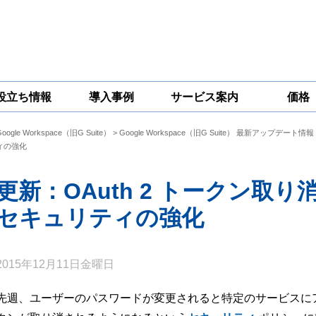
役立ち情報
導入事例
サービス案内
価格
Google Workspace（旧G Suite）
>
Google Workspace（旧G Suite） 最新アップデート情報
一問一答
コラム
Google
Google
Google
ィの強化
Workspace
Workspace開発
Workspace機能
セキュリティ
サービス
拡張サポート
対策サービス
更新：OAuth 2 トークン取
セキュリティの強化
2015年12月11日金曜日
先週、ユーザーのパスワードが変更されると特定のサービスにアク