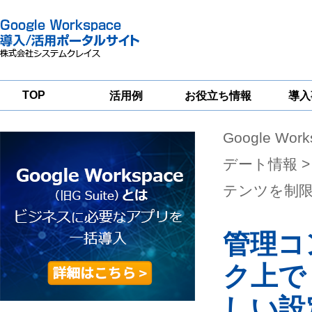
TOP
活用例
お役立ち情報
導入
Google Wor
一
Google
Google
Google
Workspace
Workspace
Workspace導入
グループウェア
セキュリティ
支援サービス
デート情報
>
移行支援
対策サービス
テンツを制
管理コ
ク上で
しい設