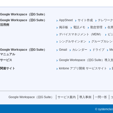
Google Workspace（旧G Suite）
Google Workspace（旧G Suite）
AppSheet
サイト作成
テレワーク
活用例
掲示板
電話メモ
勤怠管理
在
デバイスマネジメント（MDM）
ビ
シングルサインオン
グループカレン
Google Workspace（旧G Suite）
Gmail
カレンダー
ドライブ
Me
マニュアル
サービス
Google Workspace（旧G Suite）導入
関連サイト
kintone アプリ開発 サービスサイト
Google Workspace（旧G Suite）
サービス案内
導入事例
一問一答
© systemcleis