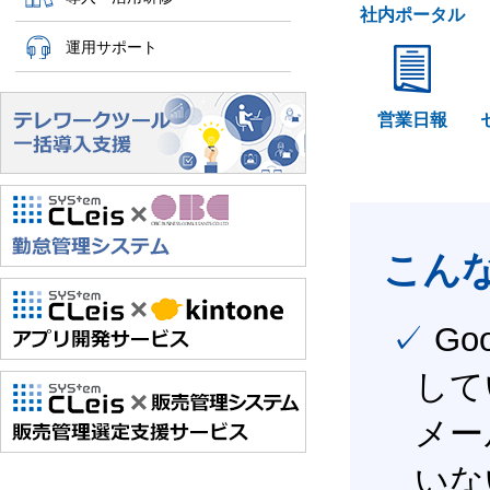
社内ポータル
運用サポート
営業日報
こん
✓ Google Workspace（旧G Suite） を社内で導入
して
メー
いな