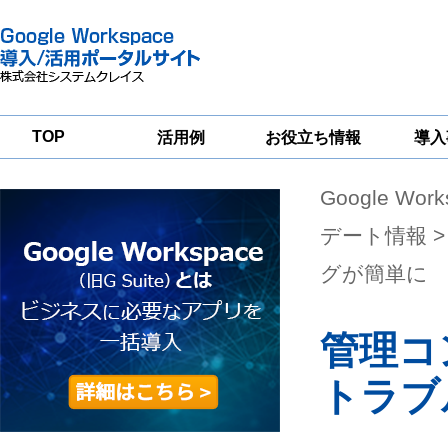
TOP
活用例
お役立ち情報
導入
Google Wor
一
Google
Google
Google
Workspace
Workspace
Workspace導入
グループウェア
セキュリティ
支援サービス
デート情報
移行支援
対策サービス
グが簡単に
管理コ
トラブ